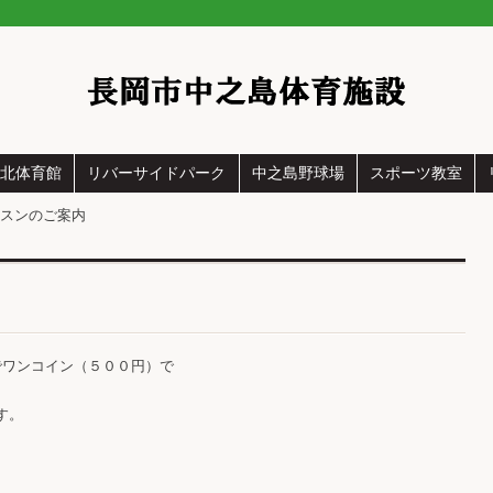
中之島体育館
北体育館
リバーサイドパーク
中之島野球場
スポーツ教室
スンのご案内
内
でワンコイン（５００円）で
す。