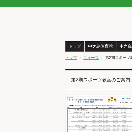
トップ
中之島体育館
中之島
トップ
›
ニュース
›
第2期スポーツ
第2期スポーツ教室のご案内