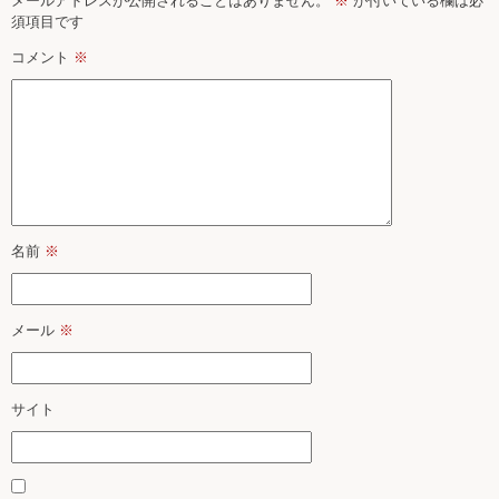
メールアドレスが公開されることはありません。
※
が付いている欄は必
須項目です
コメント
※
名前
※
メール
※
サイト