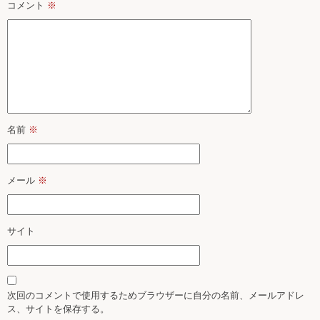
コメント
※
名前
※
メール
※
サイト
次回のコメントで使用するためブラウザーに自分の名前、メールアドレ
ス、サイトを保存する。