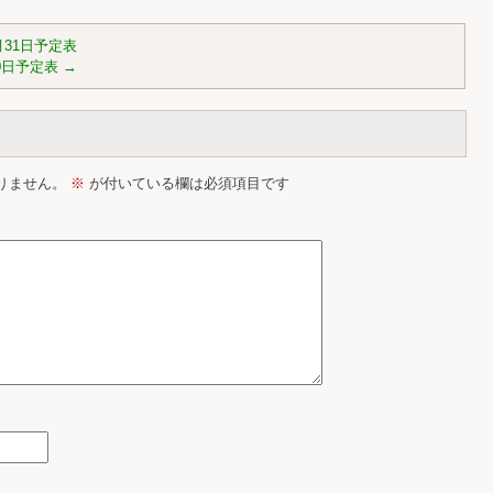
0月31日予定表
30日予定表
→
りません。
※
が付いている欄は必須項目です