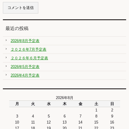
最近の投稿
2026年8月予定表
２０２６年7月予定表
２０２６年６月予定表
2026年5月予定表
2026年4月予定表
2026年8月
月
火
水
木
金
土
日
1
2
3
4
5
6
7
8
9
10
11
12
13
14
15
16
17
18
19
20
21
22
23