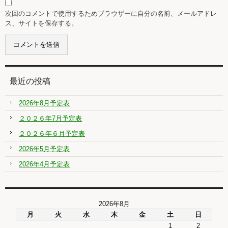
次回のコメントで使用するためブラウザーに自分の名前、メールアドレ
ス、サイトを保存する。
最近の投稿
2026年8月予定表
２０２６年7月予定表
２０２６年６月予定表
2026年5月予定表
2026年4月予定表
2026年8月
月
火
水
木
金
土
日
1
2