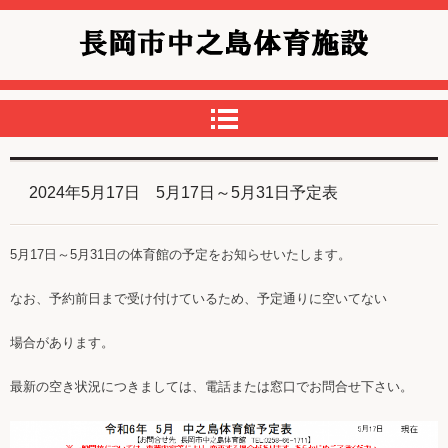
中之島体育館
2024年5月17日 5月17日～5月31日予定表
5月17日～5月31日の体育館の予定をお知らせいたします。
なお、予約前日まで受け付けているため、予定通りに空いてない
場合があります。
最新の空き状況につきましては、電話または窓口でお問合せ下さい。